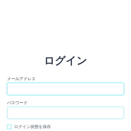
ログイン
メールアドレス
パスワード
ログイン状態を保存